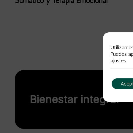
Somático y Terapia Emocional
Utilizamo
Puedes ap
ajustes
.
Acep
Bienestar integral