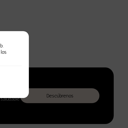
b.
los
scubre
Descúbrenos
 saludable