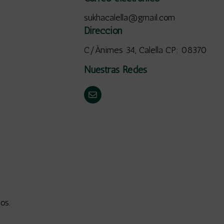
sukhacalella@gmail.com
Dirección
C/Ànimes 34, Calella CP: 08370
Nuestras Redes
os.