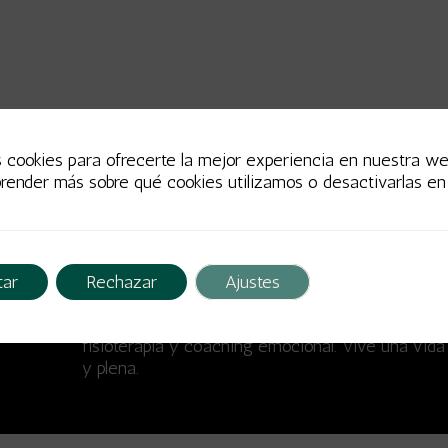
s cookies para ofrecerte la mejor experiencia en nuestra we
render más sobre qué cookies utilizamos o desactivarlas en 
tar
Rechazar
Ajustes
En Sukha cuidamos tu cuerpo, mente y alma. De
nuestros servicios de entrenamiento, nutrición,
fisioterapia y coaching emocional. Vive una vida
y plena.