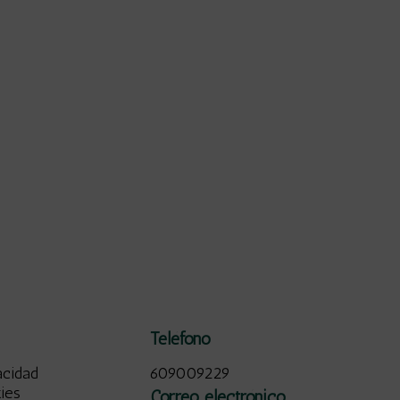
Teléfono
acidad
609009229
kies
Correo electrónico