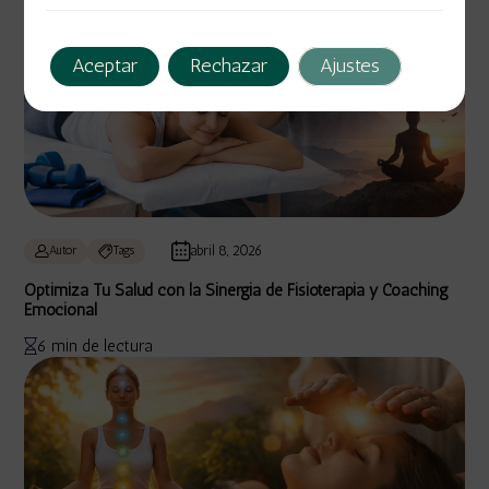
Aceptar
Rechazar
Ajustes
abril 8, 2026
Autor
Tags
Optimiza Tu Salud con la Sinergia de Fisioterapia y Coaching
Emocional
6 min de lectura