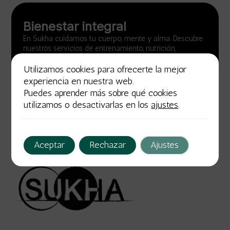
Bienestar integral
En Sukha cuidamos tu cuerpo, mente y alma. Descubre
nuestros servicios de entrenamiento, nutrición,
fisioterapia y coaching emocional. Vive una vida
saludable y plena.
Utilizamos cookies para ofrecerte la mejor
experiencia en nuestra web.
Descúbrenos
Puedes aprender más sobre qué cookies
utilizamos o desactivarlas en los
ajustes
.
Aceptar
Rechazar
Ajustes