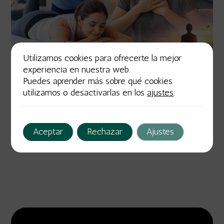
Utilizamos cookies para ofrecerte la mejor
experiencia en nuestra web.
Puedes aprender más sobre qué cookies
abril 8, 2026
Autor
Tags
utilizamos o desactivarlas en los
ajustes
.
Optimiza Tu Salud con la Sinergia de Fisioterapia y Coaching
Emocional
Aceptar
Rechazar
Ajustes
6 min de lectura