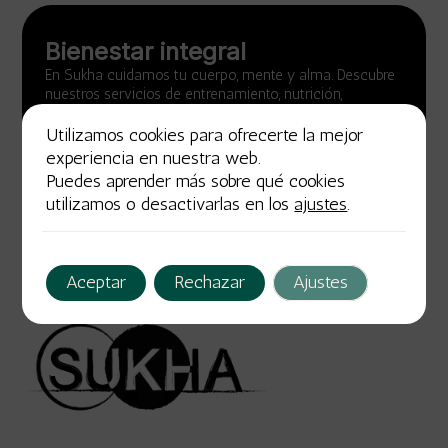
Bienestar integral
En Sukha cuidamos tu cuerpo, mente y alma. Descubre
nuestros servicios de entrenamiento, nutrición,
fisioterapia y coaching emocional. Vive una vida
saludable y plena.
Utilizamos cookies para ofrecerte la mejor
experiencia en nuestra web.
Descúbrenos
Puedes aprender más sobre qué cookies
utilizamos o desactivarlas en los
ajustes
.
Aceptar
Rechazar
Ajustes