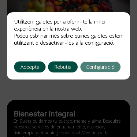
Utilitzem galetes per a oferir-te la millor
experiència en la nostra web.
gener 30, 2025
Autor
Etiquetes
Podeu esbrinar més sobre quines galetes estem
utilitzant o desactivar-les a la
configuració
.
Mejorando tu bienestar integral en Sukha
2 min de lectura
Accepta
Rebutja
Configuració
Bienestar integral
En Sukha cuidamos tu cuerpo, mente y alma. Descubre
nuestros servicios de entrenamiento, nutrición,
fisioterapia y coaching emocional. Vive una vida