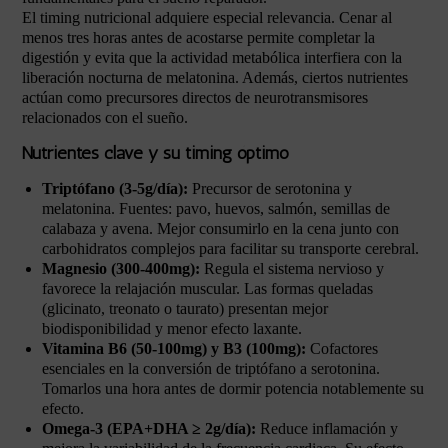
El timing nutricional adquiere especial relevancia. Cenar al
menos tres horas antes de acostarse permite completar la
digestión y evita que la actividad metabólica interfiera con la
liberación nocturna de melatonina. Además, ciertos nutrientes
actúan como precursores directos de neurotransmisores
relacionados con el sueño.
Nutrientes clave y su timing óptimo
Triptófano (3-5g/día):
Precursor de serotonina y
melatonina. Fuentes: pavo, huevos, salmón, semillas de
calabaza y avena. Mejor consumirlo en la cena junto con
carbohidratos complejos para facilitar su transporte cerebral.
Magnesio (300-400mg):
Regula el sistema nervioso y
favorece la relajación muscular. Las formas queladas
(glicinato, treonato o taurato) presentan mejor
biodisponibilidad y menor efecto laxante.
Vitamina B6 (50-100mg) y B3 (100mg):
Cofactores
esenciales en la conversión de triptófano a serotonina.
Tomarlos una hora antes de dormir potencia notablemente su
efecto.
Omega-3 (EPA+DHA ≥ 2g/día):
Reduce inflamación y