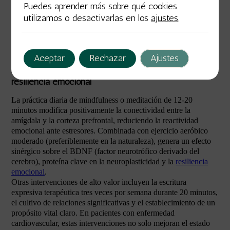
9 y GAD-7) junto con intervenciones basadas en mindfulness,
Puedes aprender más sobre qué cookies
terapia de aceptación y compromiso (ACT) y ejercicio físico
utilizamos o desactivarlas en los
ajustes
.
supervisado con componente emocional. La práctica regular de
gratitud, reestructuración cognitiva y conexión social
estructurada han demostrado reducir marcadores inflamatorios
como la PCR y la IL-6.
Aceptar
Rechazar
Ajustes
Técnicas basadas en evidencia para construir
resiliencia emocional
La práctica diaria de mindfulness o meditación de 12-20
minutos modifica positivamente la conectividad entre la
amígdala y la corteza prefrontal, reduciendo la reactividad
emocional ante estresores. Combinada con ejercicio aeróbico
moderado (preferiblemente en la naturaleza), genera un efecto
sinérgico sobre el BDNF (factor neurotrófico derivado del
cerebro), proteína clave en la neuroplasticidad y la
resiliencia
emocional
.
Otras intervenciones de alto valor incluyen la escritura
expresiva terapéutica tres veces por semana durante 20 minutos,
el cultivo de relaciones significativas y el establecimiento de un
propósito vital claro. En pacientes con enfermedad
cardiovascular, estas intervenciones no solo mejoran el estado